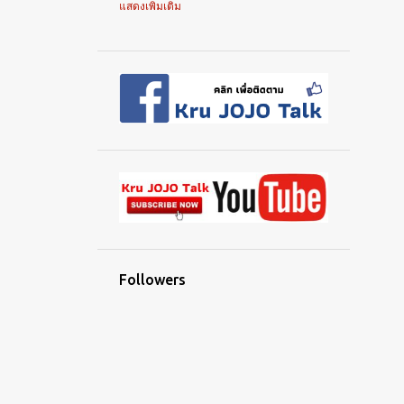
แสดงเพิ่มเติม
DISNEY EDUCATION
DOCUMENTARY
ENGLISH
GOOGLE
GRAMMAR
HEALTH
HISTORY
IDIOMS
LINE
MICROSOFT
MOVIE
MY DIARY
NEWS
OPINION
PASSIVE VOICE
READMEREADMYBOOK
TALK
TEACHING
TECHNOLOGY
Followers
TENSE
TRAVELING
VOCABULARY
WRITING