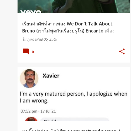
เรียนคำศัพท์จากเพลง We Don't Talk About
Bruno (เราไม่พูดกันเรื่องบรูโน่) Encanto เมือง
เวทมนตร์คนมหัศจรรย์
ใน
กุมภาพันธ์ 05, 2565
0
VOCABULARY