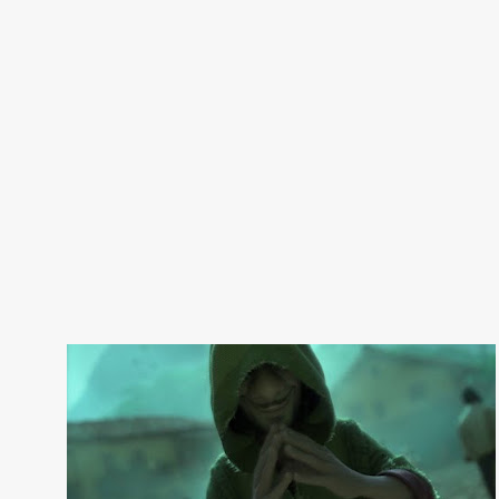
ท
ค
ว
า
ม
DISNEY EDUCATION
VOCABULARY