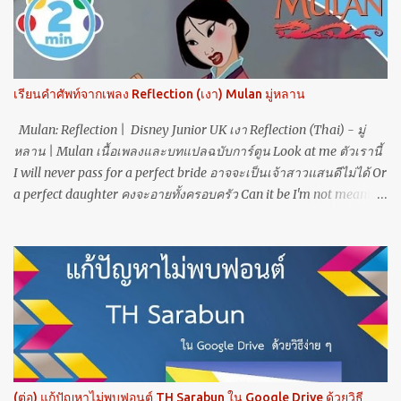
ใช้ขยายนาม หรือมีชื่อว่า Noun Modifiers (N1+N2) ซึ่งจะเติม -s
เฉพาะ N2 ซึ่งเป็นคำนามหลัก เท่านั้น โดย N1 เป็นวัตถุประสงค์
(purpose) ที่ขยาย N2 เป็นคำนามหลัก เอ .... แล้วทีนี้ทำไม sports ถึง
เติม s ล่ะ???? ก็เพราะว่า sports สามารถเป็น Adj ได้ครับ!!! เช่น sports
เรียนคำศัพท์จากเพลง Reflection (เงา) Mulan มู่หลาน
center, sports car, sports festival หรือ sports day เป็นต้น อ้างอิงจาก
h...
Mulan: Reflection | Disney Junior UK เงา Reflection (Thai) - มู่
หลาน | Mulan เนื้อเพลงและบทแปลฉบับการ์ตูน Look at me ตัวเรานี้
I will never pass for a perfect bride อาจจะเป็นเจ้าสาวแสนดีไม่ได้ Or
a perfect daughter คงจะอายทั้งครอบครัว Can it be I'm not meant to
play this part บทบาทนี้ไม่ใช่ตัวของเรานี่นา Now I see เพิ่งได้เห็น
That if I were truly to be myself หากจะเป็นตัวฉันอย่างทุกวันรอมา I
would break my family's heart คงจะพาครอบครัวต้องเศร้า Who is
that girl I see ใครกันที่มองจ้องมา Staring straight, back at me สบ
สายตาไม่คุ้นเคย Why is my reflection someone I don't know เหตุใด
มองดูไม่รู้เลยว่าคือตัวเรา Somehow I cannot hide ดวงใจไม่อาจ
ซ่อนงำ Who I am ทนฝืนทำ Though I've tried ใครช้ำเท่า When will
my reflection show who I am inside จะมีไหมวันใดเห็นเงา เป็นเช่น
เราที่แท้ When will my reflection show who I am inside จะมีไหมวัน
(ต่อ) แก้ปัญหาไม่พบฟอนต์ TH Sarabun ใน Google Drive ด้วยวิธี