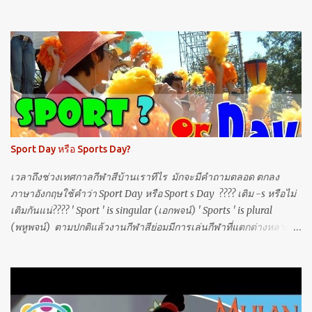
I'm as tough as the crust of the earth is ฟาดให้สิ้น แค่ก้อนหิน ก้อน
เบ้อเร่อนี่ I move mountains, I move churches เคลื่อนภูเขาหนัก
ชักเย่อตึก And I glow 'cause I know what my worth is ด้วยคุณค่า ที่
เจิดจ้า กว่าที่เธอนึก I don't ask how hard the work is งานจะแสนยาก
ไม่เคยเชิดใส่ Got a rough indestructible surface หนังก็หนา ดั่ง
เหล็กกล้าที่เป็นเลิศไง Diamonds and platinum, I find 'em, I flatten
'em เพชรที่ว่าแข็ง ทุบจนเม็ด มันป่นแป้ง I take what I'm handed, I
break what's demanding ขว้างมาซิ จะรีบงับ ใส่เต็มที่ อัดให้ยับ But
แต่ว่า Under the surface ใต้ภาพอันเลิศเลอ I feel berserk as a
Sport Day หรือ Sports Day?
tightrope walker in a three-ring circus มันสุดจะเหวอและหวั่นไหว
เหมือนนักไต่เชือกที่พร้อมจะเดินพลาด Unde...
เวลาถึงช่วงเทศกาลกีฬาสีบ้านเราทีไร มักจะมีคำถามตลอด ตกลง
ภาษาอังกฤษใช้คำว่า Sport Day หรือ Sport s Day ???? เติม -s หรือไม่
เติมกันแน่???? ' Sport ' is singular (เอกพจน์) ' Sports ' is plural
(พหูพจน์) ตามปกติแล้วงานกีฬาสีย่อมมีการเล่นกีฬาที่แตกต่างหลาก
หลาย (variety of different sports) ดังนั้นใช้ Sports Day จึงเหมาะสม
มากกว่าครับ (ถ้าหลายวันก็ใช้ Sports Days) ส่วน Sport's Day หรือ
Sports' Day ก็ ไม่นิยมใช้ครับ เพราะว่า กีฬาไม่สามารถเป็นเจ้าของ
ของวันได้ ******* แก้ไขเพิ่มเติมวันที่ 1 ส.ค. 2019 แต่ !!! ที่กล่าวมา
ข้างต้นเป็นหลักการจำที่ไม่ถูกต้องครับ! เพราะตามหลักภาษาแล้วนามที่