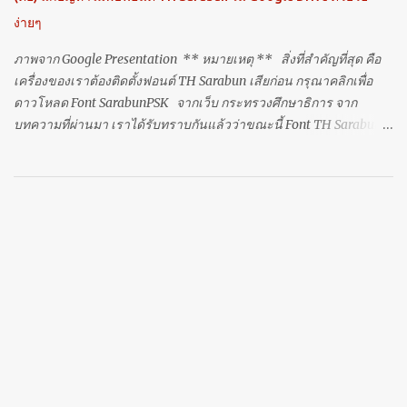
ใดเห็นเงา เป็นเช่นเราข้างใน ขยายความและเรียนรู้คำศัพท์ Look at
ง่ายๆ
me, I will never pass for a perfect bride or a perfect daughter. ดูฉัน
สิ ฉันไม่ม...
ภาพจาก Google Presentation ** หมายเหตุ ** สิ่งที่สำคัญที่สุด คือ
เครื่องของเราต้องติดตั้งฟอนต์ TH Sarabun เสียก่อน กรุณาคลิกเพื่อ
ดาวโหลด Font SarabunPSK จากเว็บ กระทรวงศึกษาธิการ จาก
บทความที่ผ่านมา เราได้รับทราบกันแล้วว่าขณะนี้ Font TH Sarabun
ได้ถูกบรรจุอยู่ใน Google Drive เป็นที่เรียบร้อยแล้วนะครับ แต่จาก
ปัญหาก่อนหน้านี้ที่แจ้งไว้ว่ายังไม่สามารถใช้ TH SarabunPSK ได้ถ้า
เมนูคำสั่งเป็นภาษาอังกฤษ จริงๆ แล้วมันเป็นเรื่องที่ "เส้นผมบังภูเขา"
มากครับ คราวนี้ผู้เขียนมีวิธีการแก้ปัญหาในกรณีที่ไม่ค้นพบฟอนต์ TH
SarabunPSK แบบง๊ายง่าย ... ถึงง่ายที่สุดเลยนะครับ โดยที่เมนูคำสั่ง
ต่างๆ ก็ยังเป็นภาษาอังกฤษหรือภาษาที่ท่านสนใจ (บทความนี้คงถูกใจ
ครูภาษาต่างประเทศเลยล่ะครับ) เมื่อเราเริ่มที่จะพิมพ์งานใน Google
Drive แล้ว ปรากฏว่าไม่พบฟอนต์ TH SarabunPSK ขั้นตอนก็คือ ให้ไป
ที่คำสั่ง "ไฟล์" (File) ที่อยู่ทางด้าน มุมบนซ้ายมือ แล้วจากนั้นเลือก
"ภาษา" (Language) และเลือก "ไทย" เท่านี้ก็สามารถเปลื่ยนมาใช้
Font TH SarabunP...