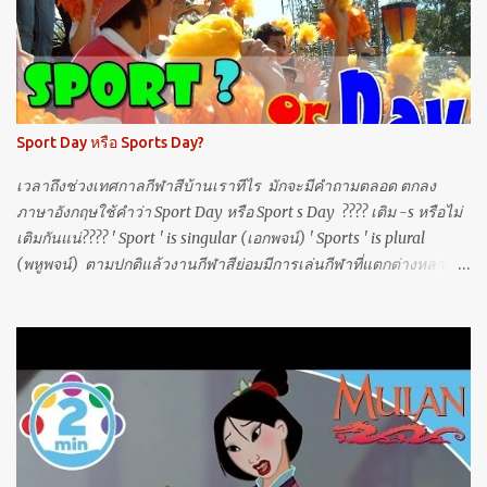
เจิดจ้า กว่าที่เธอนึก I don't ask how hard the work is งานจะแสนยาก
ไม่เคยเชิดใส่ Got a rough indestructible surface หนังก็หนา ดั่ง
เหล็กกล้าที่เป็นเลิศไง Diamonds and platinum, I find 'em, I flatten
'em เพชรที่ว่าแข็ง ทุบจนเม็ด มันป่นแป้ง I take what I'm handed, I
break what's demanding ขว้างมาซิ จะรีบงับ ใส่เต็มที่ อัดให้ยับ But
แต่ว่า Under the surface ใต้ภาพอันเลิศเลอ I feel berserk as a
Sport Day หรือ Sports Day?
tightrope walker in a three-ring circus มันสุดจะเหวอและหวั่นไหว
เหมือนนักไต่เชือกที่พร้อมจะเดินพลาด Unde...
เวลาถึงช่วงเทศกาลกีฬาสีบ้านเราทีไร มักจะมีคำถามตลอด ตกลง
ภาษาอังกฤษใช้คำว่า Sport Day หรือ Sport s Day ???? เติม -s หรือไม่
เติมกันแน่???? ' Sport ' is singular (เอกพจน์) ' Sports ' is plural
(พหูพจน์) ตามปกติแล้วงานกีฬาสีย่อมมีการเล่นกีฬาที่แตกต่างหลาก
หลาย (variety of different sports) ดังนั้นใช้ Sports Day จึงเหมาะสม
มากกว่าครับ (ถ้าหลายวันก็ใช้ Sports Days) ส่วน Sport's Day หรือ
Sports' Day ก็ ไม่นิยมใช้ครับ เพราะว่า กีฬาไม่สามารถเป็นเจ้าของ
ของวันได้ ******* แก้ไขเพิ่มเติมวันที่ 1 ส.ค. 2019 แต่ !!! ที่กล่าวมา
ข้างต้นเป็นหลักการจำที่ไม่ถูกต้องครับ! เพราะตามหลักภาษาแล้วนามที่
ใช้ขยายนาม หรือมีชื่อว่า Noun Modifiers (N1+N2) ซึ่งจะเติม -s
เฉพาะ N2 ซึ่งเป็นคำนามหลัก เท่านั้น โดย N1 เป็นวัตถุประสงค์
(purpose) ที่ขยาย N2 เป็นคำนามหลัก เอ .... แล้วทีนี้ทำไม sports ถึง