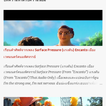
เรียนคำศัพท์จากเพลง Surface Pressure (แรงดัน) Encanto เมือง
เวทมนตร์คนมหัศจรรย์
เรียนคำศัพท์จากเพลง Surface Pressure (แรงดัน) Encanto เมือง
เวทมนตร์คนมหัศจรรย์ Surface Pressure (From "Encanto") แรงดัน
(From "Encanto"/Thai Audio Only) เนื้อเพลงและแปลฉบับการ์ตูน
I'm the strong one, I'm not nervous ฉันน่ะแข็งแกร่ง เธออย่าเพ้อสิ
I'm as tough as the crust of the earth is ฟาดให้สิ้น แค่ก้อนหิน ก้อน
เบ้อเร่อนี่ I move mountains, I move churches เคลื่อนภูเขาหนัก
ชักเย่อตึก And I glow 'cause I know what my worth is ด้วยคุณค่า ที่