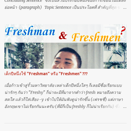
Concluding Sentence ซึ่งเป็นส่วนประกอบหนึ่งของการเขียนในแต่ละ
ย่อหน้า (paragraph) Topic Sentence เป็นประโยคที่ สำคัญที่สุด ของ
ย่อหน้า โดย มักจะเป็นประโยคแรก ของย่อหน้า (บางครั้งอาจจะอยู่
กลางหรือท้ายประโยคก็ได้) ทั้งนี้ topic sentence นั้นมี เพื่อให้ผู้อ่านได้รู้
ว่าย่อหน้า (paragraph) นี้กำลังพูดถึงประเด็นอะไร ซึ่งก็คือความคิด
หลักของย่อหน้า (main idea of a paragraph) Topic sentence ที่ดี
ต้องเป็นการแสดงความคิดเห็น (opinion) ซึ่งทำให้ผู้เขียนเองสามารถ
บรรยายหรือขยายความต่อไปได้ เพราะถ้าหากเป็นการนำเสนอข้อมูล
ความจริง (fact) ผู้เขียนจะไม่สามารถเขียนหรือแสดงข้อมูลอะไรต่อได้
อีก เช่น Potato is a vegetable. เป็น fact เพราะไม่สามารถโต้แย้งได้
มันฝรั่งมันก็เป็นพืชผักจริงๆ (หรือใครจะเถียง?) แล้วผู้เขียนจะเขียน
เด็กปีหนึ่งใช้ "Freshman" หรือ "Freshmen" ???
อะไรต่อหล่ะ? Potato is good for you. เป็น opinion ผู้เขี...
เมื่อก้าวเข้าสู่รั้วมหาวิทยาลัย เหล่าเด็กปีหนึ่งใสๆ ก็เลยมีชื่อเรียกแบบ
น่ารักๆ กันว่า "Freshy" ก็น่าจะมีที่มาจากคำว่า fresh หมายถึงความ
สดใส แล้วก็ใส่เสียง -y เข้าไปให้มันฟังดูน่ารักขึ้น (เฟรชชี่) แต่ภาษา
อังกฤษเขาไม่เรียกกันนะครับ (ที่มีก็เป็น freshly ก็ไม่น่าเรียกกัน) ซึ่ง
ปัจจุบันก็เปลี่ยนมาเรียกกันให้ถูกก็คือ "freshman" นั่นเอง (หรือ
"fresher" แบบ British ก็ได้) แต่ทีนี้มีคำถาม ระหว่าง "freshman" กับ
"freshmen" แตกต่างกันอย่างไร และควรใช้คำไหนถึงจะถูก อย่างแรก