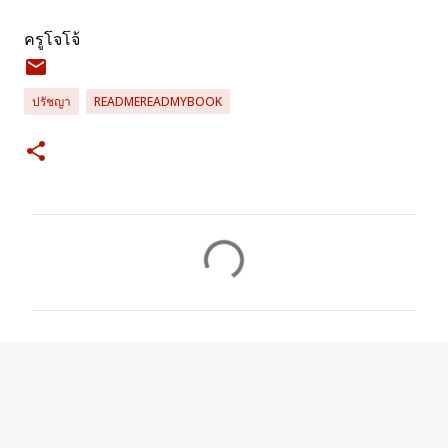
ครูโจโจ้
ปรัชญา
READMEREADMYBOOK
ค
ว
า
ม
คิ
ด
เ
ห็