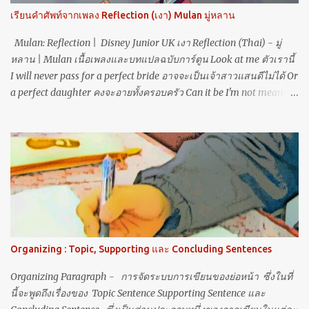
เติม s ล่ะ???? ก็เพราะว่า sports สามารถเป็น Adj ได้ครับ!!! เช่น sports
เรียนคำศัพท์จากเพลง Reflection (เงา) Mulan มู่หลาน
center, sports car, sports festival หรือ sports day เป็นต้น อ้างอิงจาก
h...
Mulan: Reflection | Disney Junior UK เงา Reflection (Thai) - มู่
หลาน | Mulan เนื้อเพลงและบทแปลฉบับการ์ตูน Look at me ตัวเรานี้
I will never pass for a perfect bride อาจจะเป็นเจ้าสาวแสนดีไม่ได้ Or
a perfect daughter คงจะอายทั้งครอบครัว Can it be I'm not meant to
play this part บทบาทนี้ไม่ใช่ตัวของเรานี่นา Now I see เพิ่งได้เห็น
That if I were truly to be myself หากจะเป็นตัวฉันอย่างทุกวันรอมา I
would break my family's heart คงจะพาครอบครัวต้องเศร้า Who is
that girl I see ใครกันที่มองจ้องมา Staring straight, back at me สบ
สายตาไม่คุ้นเคย Why is my reflection someone I don't know เหตุใด
มองดูไม่รู้เลยว่าคือตัวเรา Somehow I cannot hide ดวงใจไม่อาจ
ซ่อนงำ Who I am ทนฝืนทำ Though I've tried ใครช้ำเท่า When will
my reflection show who I am inside จะมีไหมวันใดเห็นเงา เป็นเช่น
เราที่แท้ When will my reflection show who I am inside จะมีไหมวัน
Organizing : Topic, Supporting และ Concluding Sentences
ใดเห็นเงา เป็นเช่นเราข้างใน ขยายความและเรียนรู้คำศัพท์ Look at
me, I will never pass for a perfect bride or a perfect daughter. ดูฉัน
Organizing Paragraph - การจัดระบบการเขียนของย่อหน้า ซึ่งในที่
สิ ฉันไม่ม...
นี้จะพูดถึงเรื่องของ Topic Sentence Supporting Sentence และ