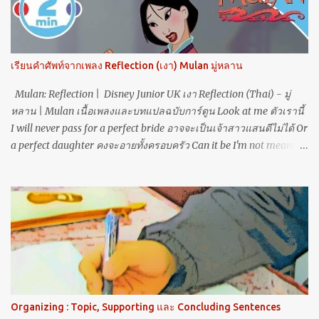
ใช้ขยายนาม หรือมีชื่อว่า Noun Modifiers (N1+N2) ซึ่งจะเติม -s
เฉพาะ N2 ซึ่งเป็นคำนามหลัก เท่านั้น โดย N1 เป็นวัตถุประสงค์
(purpose) ที่ขยาย N2 เป็นคำนามหลัก เอ .... แล้วทีนี้ทำไม sports ถึง
เติม s ล่ะ???? ก็เพราะว่า sports สามารถเป็น Adj ได้ครับ!!! เช่น sports
เรียนคำศัพท์จากเพลง Reflection (เงา) Mulan มู่หลาน
center, sports car, sports festival หรือ sports day เป็นต้น อ้างอิงจาก
h...
Mulan: Reflection | Disney Junior UK เงา Reflection (Thai) - มู่
หลาน | Mulan เนื้อเพลงและบทแปลฉบับการ์ตูน Look at me ตัวเรานี้
I will never pass for a perfect bride อาจจะเป็นเจ้าสาวแสนดีไม่ได้ Or
a perfect daughter คงจะอายทั้งครอบครัว Can it be I'm not meant to
play this part บทบาทนี้ไม่ใช่ตัวของเรานี่นา Now I see เพิ่งได้เห็น
That if I were truly to be myself หากจะเป็นตัวฉันอย่างทุกวันรอมา I
would break my family's heart คงจะพาครอบครัวต้องเศร้า Who is
that girl I see ใครกันที่มองจ้องมา Staring straight, back at me สบ
สายตาไม่คุ้นเคย Why is my reflection someone I don't know เหตุใด
มองดูไม่รู้เลยว่าคือตัวเรา Somehow I cannot hide ดวงใจไม่อาจ
ซ่อนงำ Who I am ทนฝืนทำ Though I've tried ใครช้ำเท่า When will
my reflection show who I am inside จะมีไหมวันใดเห็นเงา เป็นเช่น
เราที่แท้ When will my reflection show who I am inside จะมีไหมวัน
Organizing : Topic, Supporting และ Concluding Sentences
ใดเห็นเงา เป็นเช่นเราข้างใน ขยายความและเรียนรู้คำศัพท์ Look at