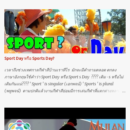
เบ้อเร่อนี่ I move mountains, I move churches เคลื่อนภูเขาหนัก
ชักเย่อตึก And I glow 'cause I know what my worth is ด้วยคุณค่า ที่
เจิดจ้า กว่าที่เธอนึก I don't ask how hard the work is งานจะแสนยาก
ไม่เคยเชิดใส่ Got a rough indestructible surface หนังก็หนา ดั่ง
เหล็กกล้าที่เป็นเลิศไง Diamonds and platinum, I find 'em, I flatten
'em เพชรที่ว่าแข็ง ทุบจนเม็ด มันป่นแป้ง I take what I'm handed, I
break what's demanding ขว้างมาซิ จะรีบงับ ใส่เต็มที่ อัดให้ยับ But
แต่ว่า Under the surface ใต้ภาพอันเลิศเลอ I feel berserk as a
Sport Day หรือ Sports Day?
tightrope walker in a three-ring circus มันสุดจะเหวอและหวั่นไหว
เหมือนนักไต่เชือกที่พร้อมจะเดินพลาด Unde...
เวลาถึงช่วงเทศกาลกีฬาสีบ้านเราทีไร มักจะมีคำถามตลอด ตกลง
ภาษาอังกฤษใช้คำว่า Sport Day หรือ Sport s Day ???? เติม -s หรือไม่
เติมกันแน่???? ' Sport ' is singular (เอกพจน์) ' Sports ' is plural
(พหูพจน์) ตามปกติแล้วงานกีฬาสีย่อมมีการเล่นกีฬาที่แตกต่างหลาก
หลาย (variety of different sports) ดังนั้นใช้ Sports Day จึงเหมาะสม
มากกว่าครับ (ถ้าหลายวันก็ใช้ Sports Days) ส่วน Sport's Day หรือ
Sports' Day ก็ ไม่นิยมใช้ครับ เพราะว่า กีฬาไม่สามารถเป็นเจ้าของ
ของวันได้ ******* แก้ไขเพิ่มเติมวันที่ 1 ส.ค. 2019 แต่ !!! ที่กล่าวมา
ข้างต้นเป็นหลักการจำที่ไม่ถูกต้องครับ! เพราะตามหลักภาษาแล้วนามที่