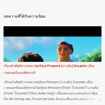
บทความที่ได้รับความนิยม
เรียนคำศัพท์จากเพลง Surface Pressure (แรงดัน) Encanto เมือง
เวทมนตร์คนมหัศจรรย์
เรียนคำศัพท์จากเพลง Surface Pressure (แรงดัน) Encanto เมือง
เวทมนตร์คนมหัศจรรย์ Surface Pressure (From "Encanto") แรงดัน
(From "Encanto"/Thai Audio Only) เนื้อเพลงและแปลฉบับการ์ตูน
I'm the strong one, I'm not nervous ฉันน่ะแข็งแกร่ง เธออย่าเพ้อสิ
I'm as tough as the crust of the earth is ฟาดให้สิ้น แค่ก้อนหิน ก้อน