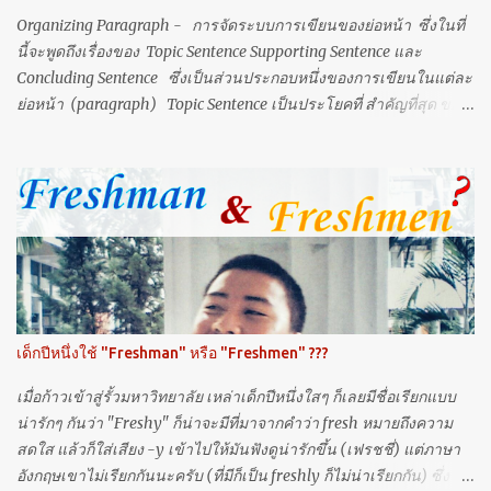
me, I will never pass for a perfect bride or a perfect daughter. ดูฉัน
Organizing Paragraph - การจัดระบบการเขียนของย่อหน้า ซึ่งในที่
สิ ฉันไม่ม...
นี้จะพูดถึงเรื่องของ Topic Sentence Supporting Sentence และ
Concluding Sentence ซึ่งเป็นส่วนประกอบหนึ่งของการเขียนในแต่ละ
ย่อหน้า (paragraph) Topic Sentence เป็นประโยคที่ สำคัญที่สุด ของ
ย่อหน้า โดย มักจะเป็นประโยคแรก ของย่อหน้า (บางครั้งอาจจะอยู่
กลางหรือท้ายประโยคก็ได้) ทั้งนี้ topic sentence นั้นมี เพื่อให้ผู้อ่านได้รู้
ว่าย่อหน้า (paragraph) นี้กำลังพูดถึงประเด็นอะไร ซึ่งก็คือความคิด
หลักของย่อหน้า (main idea of a paragraph) Topic sentence ที่ดี
ต้องเป็นการแสดงความคิดเห็น (opinion) ซึ่งทำให้ผู้เขียนเองสามารถ
บรรยายหรือขยายความต่อไปได้ เพราะถ้าหากเป็นการนำเสนอข้อมูล
ความจริง (fact) ผู้เขียนจะไม่สามารถเขียนหรือแสดงข้อมูลอะไรต่อได้
อีก เช่น Potato is a vegetable. เป็น fact เพราะไม่สามารถโต้แย้งได้
มันฝรั่งมันก็เป็นพืชผักจริงๆ (หรือใครจะเถียง?) แล้วผู้เขียนจะเขียน
เด็กปีหนึ่งใช้ "Freshman" หรือ "Freshmen" ???
อะไรต่อหล่ะ? Potato is good for you. เป็น opinion ผู้เขี...
เมื่อก้าวเข้าสู่รั้วมหาวิทยาลัย เหล่าเด็กปีหนึ่งใสๆ ก็เลยมีชื่อเรียกแบบ
น่ารักๆ กันว่า "Freshy" ก็น่าจะมีที่มาจากคำว่า fresh หมายถึงความ
สดใส แล้วก็ใส่เสียง -y เข้าไปให้มันฟังดูน่ารักขึ้น (เฟรชชี่) แต่ภาษา
อังกฤษเขาไม่เรียกกันนะครับ (ที่มีก็เป็น freshly ก็ไม่น่าเรียกกัน) ซึ่ง